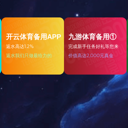
4-in-1多功能智能课堂，让教师、学生的笔记本电脑无感接入
练、测试、收发作业等活动，同时可以提供远程课堂同步、AI智
慧教室。
由中国英汉语比较研究会外语教育技术专业委员会、上海外国语
员会和中国教育技术协会数字出版传媒专业委员会主办，上海外
办的“
AI
时代的大学外语教学：理念与实施”学术研讨会于4月4-
50多名专家学者参加了会议。
师范学院党委书记乔永生教授、上海外国语大学原副校长查明建
海外语音像出版社社长胡加圣、山西财经大学党委副书记寇福明
谭英杰教授主持开幕式。