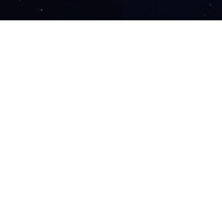
九游·体育
|
开云在线官网
|
奇异果体育
|
LETOU.COM乐投体育(中国大陆)科技公司
|
金年