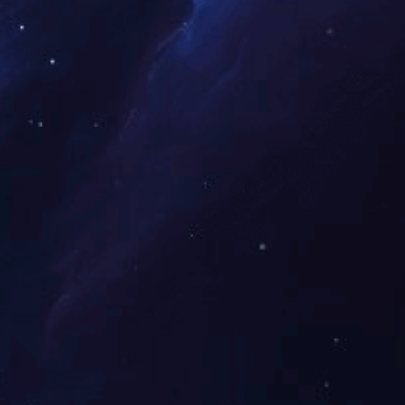
间，与会嘉宾莅临东方正龙展台了解WG（中国）全系列产品及
，流畅使用语言实验室、电子教室中各种教学功能。WG（中国
西师范大学等院校，直观展现了东方正龙打造的可视化、交互式
【信创教室】WG（中国） WG（中国）——北...
激情随春风飞扬， 2025年东方正龙合作伙伴...