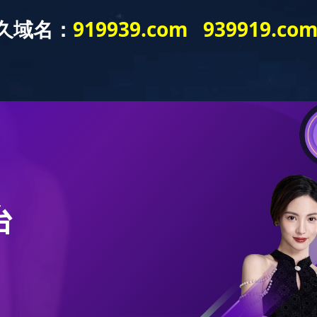
WG官网
WG（中国）
新闻中心