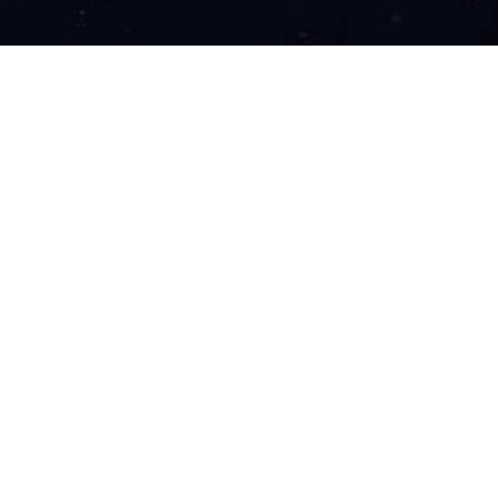
OM星空
|