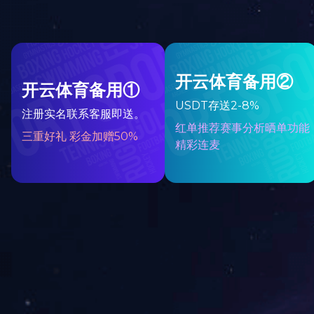
Hub
论、训
秒变智
山西省
建设委
龙等协
校的1
忻州
员、上
副书记