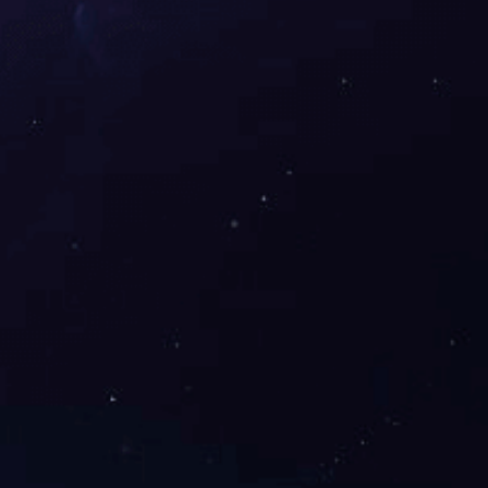
其适配的信创平台，感受在一堂生动的互动
）案例集锦中展示的山西大学、太原理工大
教学课堂。