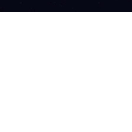
会手机版登录入口
|
leyu·乐鱼（中国）官方网站
|
玩球网页版
|
开云在线
|
XINGKONG.C